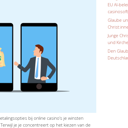
EU AI-bel
casinosof
Glaube un
Christ:inn
Junge Chr
und Kirc
Den Glaube
Deutschla
talingsopties bij online casino’s je winsten
Terwijl je je concentreert op het kiezen van de