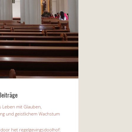
Beiträge
 Leben mit Glauben,
ung und geistlichem Wachstum
 door het regelgevingsdoolhof: