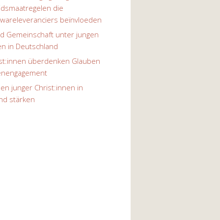
eidsmaatregelen die
twareleveranciers beïnvloeden
d Gemeinschaft unter jungen
en in Deutschland
ist:innen überdenken Glauben
henengagement
n junger Christ:innen in
nd stärken