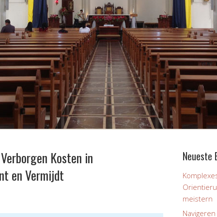
 Verborgen Kosten in
Neueste 
nt en Vermijdt
Komplexes
Orientier
meistern
Navigeren