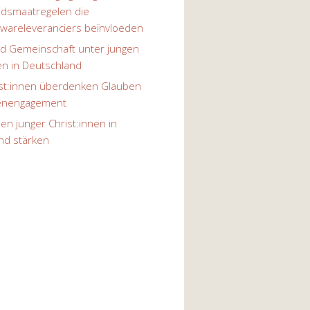
eidsmaatregelen die
twareleveranciers beïnvloeden
d Gemeinschaft unter jungen
en in Deutschland
ist:innen überdenken Glauben
henengagement
n junger Christ:innen in
nd stärken