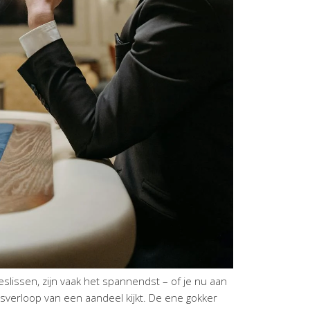
issen, zijn vaak het spannendst – of je nu aan
rsverloop van een aandeel kijkt. De ene gokker