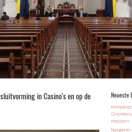
sluitvorming in Casino’s en op de
Neueste 
Komplexes
Orientier
meistern
Navigeren