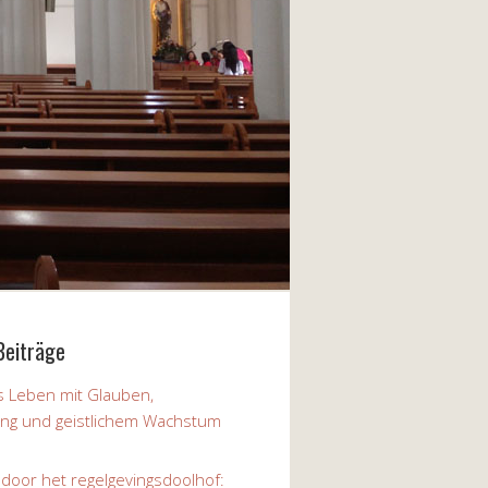
Beiträge
 Leben mit Glauben,
ung und geistlichem Wachstum
 door het regelgevingsdoolhof: