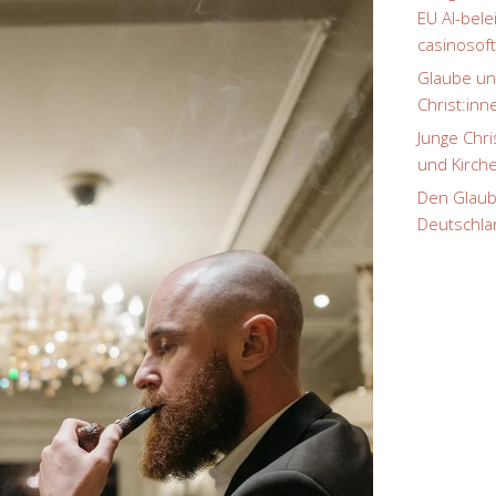
EU AI-bel
casinosof
Glaube un
Christ:inn
Junge Chr
und Kirc
Den Glaube
Deutschla