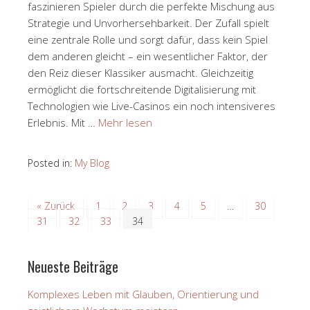
faszinieren Spieler durch die perfekte Mischung aus
Strategie und Unvorhersehbarkeit. Der Zufall spielt
eine zentrale Rolle und sorgt dafür, dass kein Spiel
dem anderen gleicht – ein wesentlicher Faktor, der
den Reiz dieser Klassiker ausmacht. Gleichzeitig
ermöglicht die fortschreitende Digitalisierung mit
Technologien wie Live-Casinos ein noch intensiveres
Erlebnis. Mit …
Mehr lesen
Posted in:
My Blog
« Zurück
1
2
3
4
5
…
30
31
32
33
34
Neueste Beiträge
Komplexes Leben mit Glauben, Orientierung und