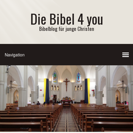
Die Bibel 4 you
Bibelblog für junge Christen