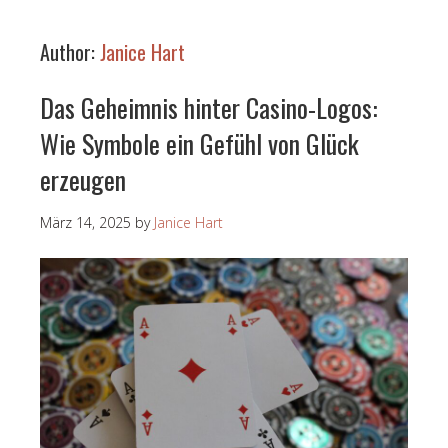
Author:
Janice Hart
Das Geheimnis hinter Casino-Logos:
Wie Symbole ein Gefühl von Glück
erzeugen
März 14, 2025
by
Janice Hart