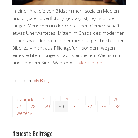
In einer Ära, die von Bildschirmen, sozialen Medien
und digitaler Überflutung geprägt ist, regt sich bei
jungen Menschen in der christlichen Gemeinschaft
etwas Unerwartetes. Mitten im Chaos des modernen
Lebens wenden sich immer mehr junge Christen der
Bibel zu – nicht aus Pflichtgefühl, sondern wegen
eines echten Hungers nach spirituellem Wachstum
und tieferem Sinn. Während …
Mehr lesen
Posted in:
My Blog
« Zurück
1
2
3
4
5
…
26
27
28
29
30
31
32
33
34
Weiter »
Neueste Beiträge