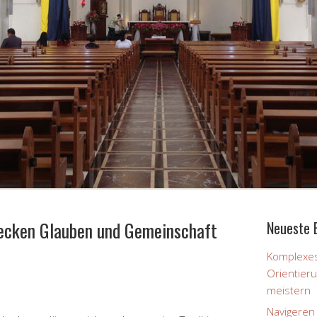
decken Glauben und Gemeinschaft
Neueste 
Komplexes
Orientier
meistern
Navigeren