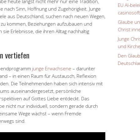
ube heute längst nicht mehr nur eine Tradition,
EU AI-bel
e nach Sinn, Hoffnung und Zugehörigkeit. Junge
casinosof
 viele aus Deutschland, suchen nach neuen Wegen,
Glaube un
kt zu kommen, Beziehungen aufzubauen und
Christ:inn
n sie Erlebnisse, die ihren Alltag nachhaltig
Junge Chr
und Kirc
n vertiefen
Den Glaube
Deutschla
henendprogramm
junge Erwachsene
– darunter
and – in einen Raum für Austausch, Reflexion
en. Die Teilnehmenden haben sich intensiv mit
ums auseinandergesetzt, persönliche
rspektiven auf Gottes Liebe entdeckt. Das
e nicht nur individuell, sondern gerade durch
meinsame Wege wächst – wenn Fremde
rwegs sind.