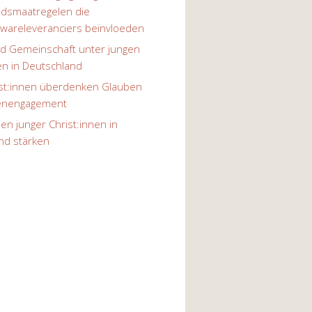
eidsmaatregelen die
twareleveranciers beïnvloeden
d Gemeinschaft unter jungen
en in Deutschland
ist:innen überdenken Glauben
henengagement
n junger Christ:innen in
nd stärken