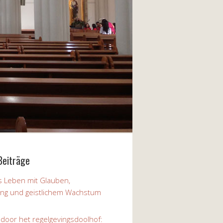
Beiträge
 Leben mit Glauben,
ung und geistlichem Wachstum
 door het regelgevingsdoolhof: